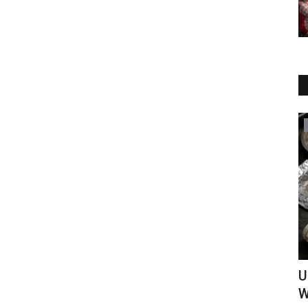
KRIMINAL
elar Doa
Niat Bawa Kabur Mobil Atasan MR
U
Tabrak Pembatas Jalan Di...
W