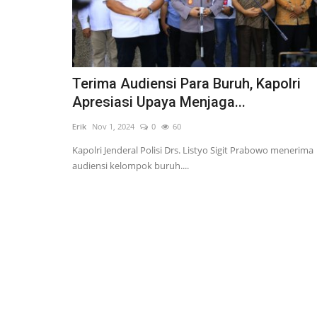
Terima Audiensi Para Buruh, Kapolri
Apresiasi Upaya Menjaga...
Erik
Nov 1, 2024
0
60
Kapolri Jenderal Polisi Drs. Listyo Sigit Prabowo menerima
audiensi kelompok buruh....