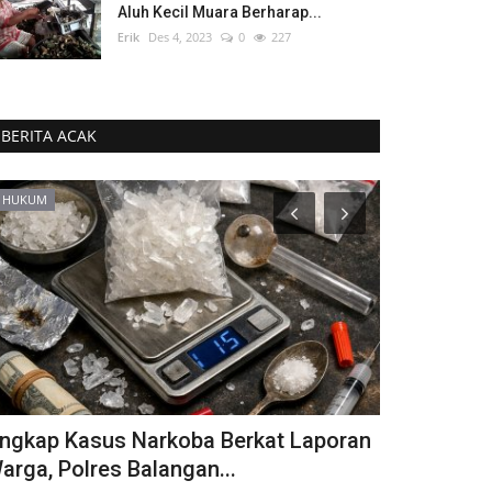
Aluh Kecil Muara Berharap...
Erik
Des 4, 2023
0
227
BERITA ACAK
HUKUM
BANJARMASIN
ngkap Kasus Narkoba Berkat Laporan
65 Tahun M
arga, Polres Balangan...
Ray 5 Tabin