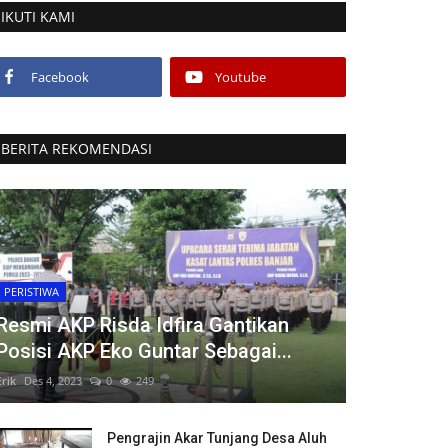
IKUTI KAMI
Facebook
Youtube
BERITA REKOMENDASI
PERISTIWA
Resmi AKP Risda Idfira Gantikan
Posisi AKP Eko Guntar Sebagai...
Erik
Des 4, 2023
0
249
Pengrajin Akar Tunjang Desa Aluh