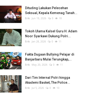
Dituding Lakukan Pelecehan
Seksual, Kepala Kemenag Tanah...
Erik
Jun 19, 2026
0
18
Tokoh Ulama Kalsel Guru H. Adam
Noor Syarkawi Dukung Polri...
Erik
Jan 28, 2026
0
11
Fakta Dugaan Bullying Pelajar di
Banjarbaru Mulai Terungkap,...
Erik
May 20, 2026
0
11
Dari Tim Internal Polri hingga
Akademi Basket, The Police...
Erik
Jul 5, 2026
0
10