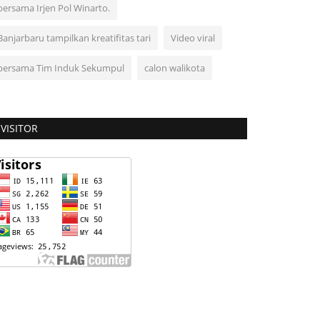
bersama Irjen Pol Winarto.
Banjarbaru tampilkan kreatifitas tari
Video viral
bersama Tim Induk Sekumpul
calon walikota
VISITOR