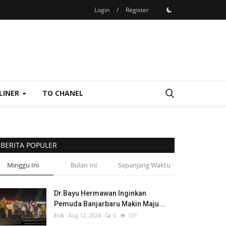
Login
/
Register
LINER
TO CHANEL
BERITA POPULER
Minggu Ini
Bulan Ini
Sepanjang Waktu
Dr.Bayu Hermawan Inginkan
Pemuda Banjarbaru Makin Maju...
Erik
Aug 12, 2024
0
101