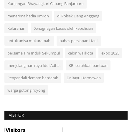
Kunjungan Bhayangkari Cabang Banjarbaru
menerima hadia umroh
di Polsek Liang Anggang
Kelurahan
0enagnagan kasus oleh kepolisian
untuk anisa mukaramah.
bahas persiapan Haul.
bersama Tim Induk Sekumpul
calon walikota
expo 2025
menjelang hari raya Idul Adha.
KBI serahkan bantuan
Pengendali demam berdarah
Dr.Bayu Hermawan
warga gotong royong
VISITOR