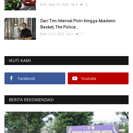
Erik
May 20, 2026
0
12
Dari Tim Internal Polri hingga Akademi
Basket, The Police...
Erik
Jul 5, 2026
0
11
IKUTI KAMI
Facebook
Youtube
BERITA REKOMENDASI