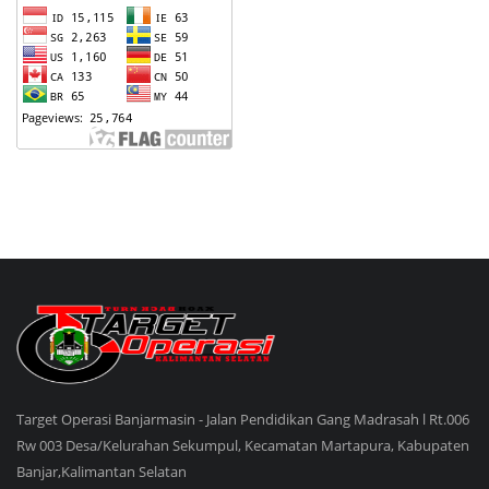
Target Operasi Banjarmasin - Jalan Pendidikan Gang Madrasah l Rt.006
Rw 003 Desa/Kelurahan Sekumpul, Kecamatan Martapura, Kabupaten
Banjar,Kalimantan Selatan