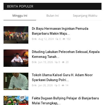
BERITA POPULER
POLITIK
Minggu Ini
Bulan Ini
Sepanjang Waktu
WISATA
Dr.Bayu Hermawan Inginkan Pemuda
KULINER
Banjarbaru Makin Maju...
Erik
Aug 12, 2024
0
102
TO CHANEL
Dituding Lakukan Pelecehan Seksual, Kepala
Kemenag Tanah...
Erik
Jun 19, 2026
0
20
Tokoh Ulama Kalsel Guru H. Adam Noor
Syarkawi Dukung Polri...
Erik
Jan 28, 2026
0
14
Fakta Dugaan Bullying Pelajar di Banjarbaru
Mulai Terungkap,...