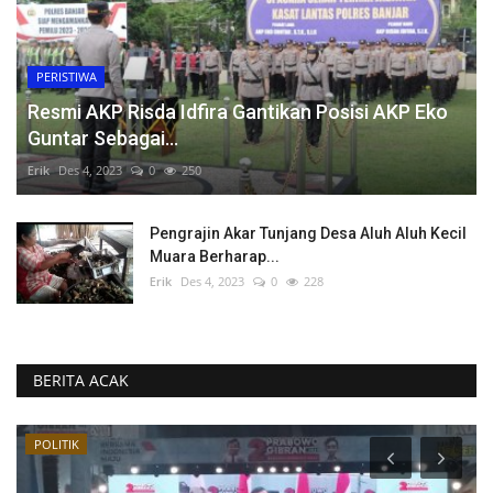
PERISTIWA
Resmi AKP Risda Idfira Gantikan Posisi AKP Eko
Guntar Sebagai...
Erik
Des 4, 2023
0
250
Pengrajin Akar Tunjang Desa Aluh Aluh Kecil
Muara Berharap...
Erik
Des 4, 2023
0
228
BERITA ACAK
POLITIK