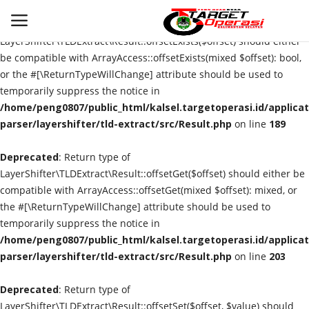
Deprecated
: Return type of
LayerShifter\TLDExtract\Result::offsetExists($offset) should either
be compatible with ArrayAccess::offsetExists(mixed $offset): bool,
or the #[\ReturnTypeWillChange] attribute should be used to
Login
Register
temporarily suppress the notice in
/home/peng0807/public_html/kalsel.targetoperasi.id/applicat
Home
parser/layershifter/tld-extract/src/Result.php
on line
189
Deprecated
Contact
: Return type of
LayerShifter\TLDExtract\Result::offsetGet($offset) should either be
compatible with ArrayAccess::offsetGet(mixed $offset): mixed, or
BANJARMASIN
the #[\ReturnTypeWillChange] attribute should be used to
temporarily suppress the notice in
KRIMINAL
/home/peng0807/public_html/kalsel.targetoperasi.id/applicat
parser/layershifter/tld-extract/src/Result.php
on line
203
HUKUM
Deprecated
: Return type of
PERISTIWA
LayerShifter\TLDExtract\Result::offsetSet($offset, $value) should