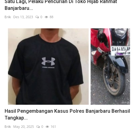
Satu Lagi, Pelaku Pencurian Di Toko Hijab Rahmat
Banjarbaru...
Erik
Des 13, 2023
0
88
Hasil Pengembangan Kasus Polres Banjarbaru Berhasil
Tangkap...
Erik
May 20, 2025
0
161