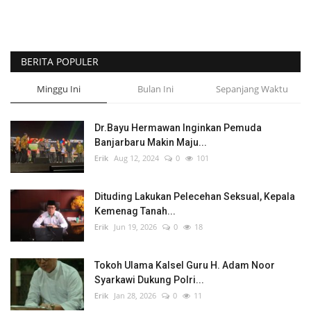
BERITA POPULER
Minggu Ini
Bulan Ini
Sepanjang Waktu
Dr.Bayu Hermawan Inginkan Pemuda
Banjarbaru Makin Maju...
Erik
Aug 12, 2024
0
101
Dituding Lakukan Pelecehan Seksual, Kepala
Kemenag Tanah...
Erik
Jun 19, 2026
0
18
Tokoh Ulama Kalsel Guru H. Adam Noor
Syarkawi Dukung Polri...
Erik
Jan 28, 2026
0
11