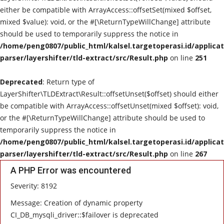
either be compatible with ArrayAccess::offsetSet(mixed $offset,
POLITIK
mixed $value): void, or the #[\ReturnTypeWillChange] attribute
should be used to temporarily suppress the notice in
WISATA
/home/peng0807/public_html/kalsel.targetoperasi.id/applicat
parser/layershifter/tld-extract/src/Result.php
on line
251
KULINER
Deprecated
: Return type of
LayerShifter\TLDExtract\Result::offsetUnset($offset) should either
TO CHANEL
be compatible with ArrayAccess::offsetUnset(mixed $offset): void,
or the #[\ReturnTypeWillChange] attribute should be used to
temporarily suppress the notice in
/home/peng0807/public_html/kalsel.targetoperasi.id/applicat
parser/layershifter/tld-extract/src/Result.php
on line
267
A PHP Error was encountered
Severity: 8192
Message: Creation of dynamic property
CI_DB_mysqli_driver::$failover is deprecated