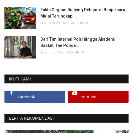
Fakta Dugaan Bullying Pelajar di Banjarbaru
Mulai Terungkap,...
Erik
May 20, 2026
0
11
Dari Tim Internal Polri hingga Akademi
Basket, The Police...
Erik
Jul 5, 2026
0
10
IKUTI KAMI
Facebook
Youtube
BERITA REKOMENDASI