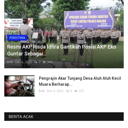
PERISTIWA
Resmi AKP Risda Idfira Gantikan Posisi AKP Eko
Guntar Sebagai...
Erik
Des 4, 2023
0
249
Pengrajin Akar Tunjang Desa Aluh Aluh Kecil
Muara Berharap...
Erik
Des 4, 2023
0
227
BERITA ACAK