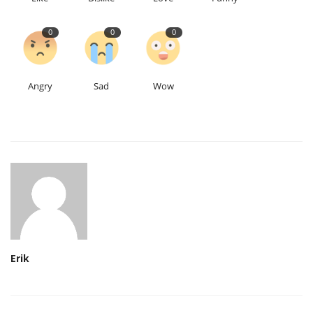
0
0
0
Angry
Sad
Wow
Erik