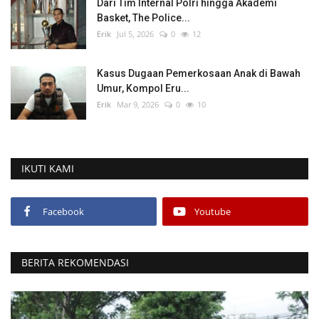
Dari Tim Internal Polri hingga Akademi
Basket, The Police...
Erik
Jul 5, 2026
0
12
Kasus Dugaan Pemerkosaan Anak di Bawah
Umur, Kompol Eru...
Erik
Mar 9, 2026
0
10
IKUTI KAMI
Facebook
Youtube
BERITA REKOMENDASI