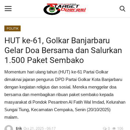
POLITIK
Login
Register
HUT ke-61, Golkar Banjarbaru
Gelar Doa Bersama dan Salurkan
Home
1.500 Paket Sembako
Contact
Momentum hari ulang tahun (HUT) ke-61 Partai Golkar
dimaknai jajaran pengurus DPD Partai Golkar Kota Banjarbaru
BANJARMASIN
dengan kegiatan religius dan sosial. Mereka menggelar doa
bersama dan membagikan ribuan paket sembako kepada
KRIMINAL
masyarakat di Pondok Pesantren Al Fatih Wal Imdad, Kelurahan
Sungai Tiung, Kecamatan Cempaka, Senin (20/10/2025)
HUKUM
malam.
PERISTIWA
Erik
Oct 21, 2025 - 06:17
0
106