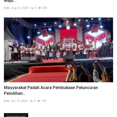
Maju...
Erik
Aug 12, 2024
0
309
Masyarakat Padati Acara Pembukaan Peluncuran
Pemilihan...
Erik
Jun 15, 2024
0
158