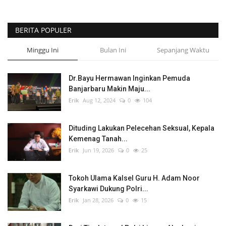
BERITA POPULER
Minggu Ini
Bulan Ini
Sepanjang Waktu
Dr.Bayu Hermawan Inginkan Pemuda
Banjarbaru Makin Maju...
Erik
Aug 12, 2024
0
104
Dituding Lakukan Pelecehan Seksual, Kepala
Kemenag Tanah...
Erik
Jun 19, 2026
0
25
Tokoh Ulama Kalsel Guru H. Adam Noor
Syarkawi Dukung Polri...
Erik
Jan 28, 2026
0
15