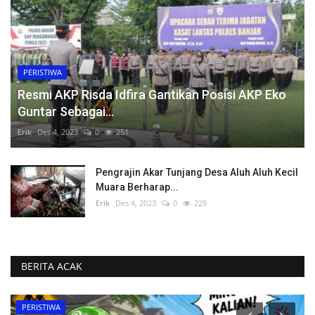
PERISTIWA
Resmi AKP Risda Idfira Gantikan Posisi AKP Eko
Guntar Sebagai...
Erik
Des 4, 2023
0
251
Pengrajin Akar Tunjang Desa Aluh Aluh Kecil
Muara Berharap...
Erik
Des 4, 2023
0
229
BERITA ACAK
PERISTIWA