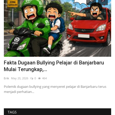
Fakta Dugaan Bullying Pelajar di Banjarbaru
L
Mulai Terungkap,...
S
Erik
May 20, 2026
0
464
Eri
,
Polemik dugaan bullying yang menyeret pelajar di Banjarbaru terus
Or
menjadi perhatian...
Ba
TAGS