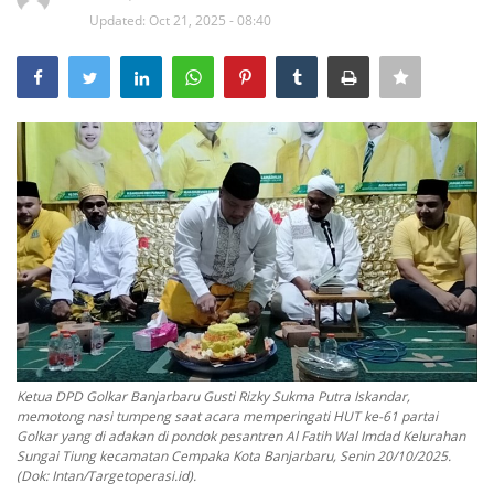
Updated: Oct 21, 2025 - 08:40
POLITIK
WISATA
KULINER
TO CHANEL
Ketua DPD Golkar Banjarbaru Gusti Rizky Sukma Putra Iskandar,
memotong nasi tumpeng saat acara memperingati HUT ke-61 partai
Golkar yang di adakan di pondok pesantren Al Fatih Wal Imdad Kelurahan
Sungai Tiung kecamatan Cempaka Kota Banjarbaru, Senin 20/10/2025.
(Dok: Intan/Targetoperasi.id).