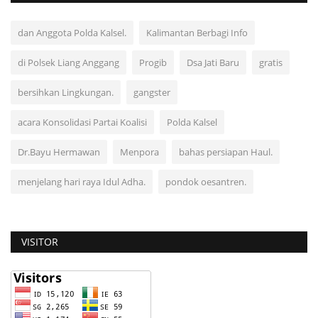
dan Anggota Polda Kalsel.
Kalimantan Berbagi Info
di Polsek Liang Anggang
Progib
Dsa Jati Baru
gratis
bersihkan Lingkungan.
gangster
acara Konsolidasi Partai Koalisi
Polda Kalsel
Dr.Bayu Hermawan
Menpora
bahas persiapan Haul.
menjelang hari raya Idul Adha.
pondok oesantren.
VISITOR