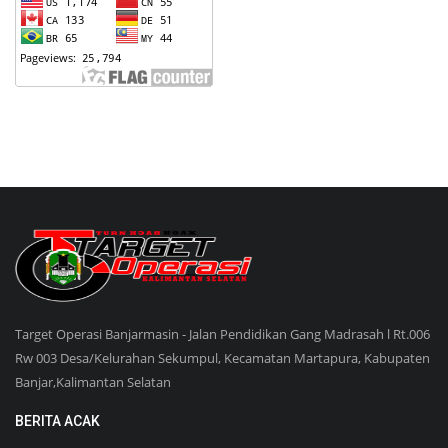
Target Operasi Banjarmasin - Jalan Pendidikan Gang Madrasah l Rt.006
Rw 003 Desa/Kelurahan Sekumpul, Kecamatan Martapura, Kabupaten
Banjar,Kalimantan Selatan
BERITA ACAK