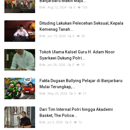
Banjarbaru Makin Maju...
Erik
Aug 12, 2024
0
103
Dituding Lakukan Pelecehan Seksual, Kepala
Kemenag Tanah...
Erik
Jun 19, 2026
0
20
Tokoh Ulama Kalsel Guru H. Adam Noor
Syarkawi Dukung Polri...
Erik
Jan 28, 2026
0
15
Fakta Dugaan Bullying Pelajar di Banjarbaru
Mulai Terungkap,...
Erik
May 20, 2026
0
13
Dari Tim Internal Polri hingga Akademi
Basket, The Police...
Erik
Jul 5, 2026
0
12