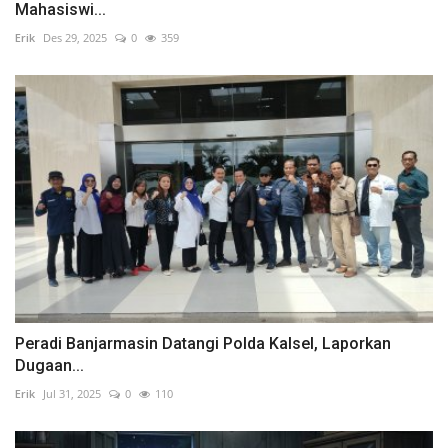
Mahasiswi...
Erik
Des 29, 2025
0
359
Peradi Banjarmasin Datangi Polda Kalsel, Laporkan
Dugaan...
Erik
Jul 31, 2025
0
110