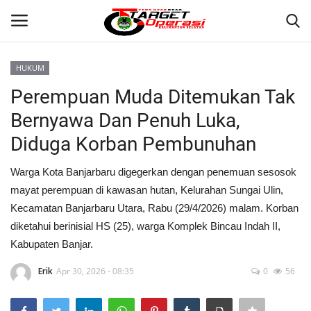
HUKUM
Login
Register
Perempuan Muda Ditemukan Tak
Bernyawa Dan Penuh Luka,
Home
Diduga Korban Pembunuhan
Contact
Warga Kota Banjarbaru digegerkan dengan penemuan sesosok
mayat perempuan di kawasan hutan, Kelurahan Sungai Ulin,
BANJARMASIN
Kecamatan Banjarbaru Utara, Rabu (29/4/2026) malam. Korban
diketahui berinisial HS (25), warga Komplek Bincau Indah II,
KRIMINAL
Kabupaten Banjar.
HUKUM
Erik
Apr 30, 2026 - 08:35
0
56
PERISTIWA