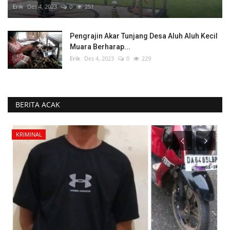
Erik
Des 4, 2023
0
251
Pengrajin Akar Tunjang Desa Aluh Aluh Kecil
Muara Berharap...
Erik
Des 4, 2023
0
229
BERITA ACAK
KRIMINAL