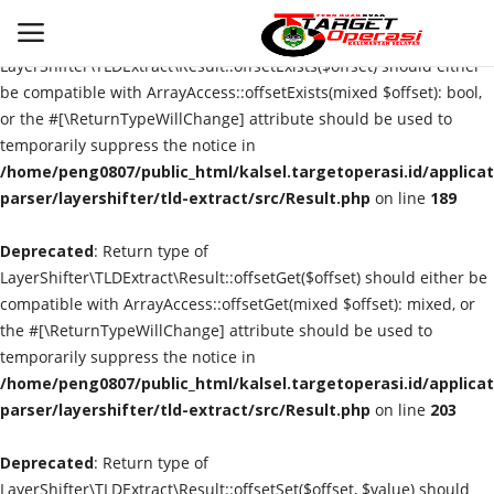
Deprecated
: Return type of
LayerShifter\TLDExtract\Result::offsetExists($offset) should either
be compatible with ArrayAccess::offsetExists(mixed $offset): bool,
or the #[\ReturnTypeWillChange] attribute should be used to
Login
Register
temporarily suppress the notice in
/home/peng0807/public_html/kalsel.targetoperasi.id/applicat
Home
parser/layershifter/tld-extract/src/Result.php
on line
189
Deprecated
Contact
: Return type of
LayerShifter\TLDExtract\Result::offsetGet($offset) should either be
compatible with ArrayAccess::offsetGet(mixed $offset): mixed, or
BANJARMASIN
the #[\ReturnTypeWillChange] attribute should be used to
temporarily suppress the notice in
KRIMINAL
/home/peng0807/public_html/kalsel.targetoperasi.id/applicat
parser/layershifter/tld-extract/src/Result.php
on line
203
HUKUM
Deprecated
: Return type of
PERISTIWA
LayerShifter\TLDExtract\Result::offsetSet($offset, $value) should