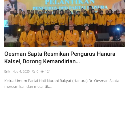
Oesman Sapta Resmikan Pengurus Hanura
C
Kalsel, Dorong Kemandirian...
R
Erik
Nov 4, 2025
0
124
Eri
Ketua Umum Partai Hati Nurani Rakyat (Hanura) Dr. Oesman Sapta
Un
meresmikan dan melantik...
ka