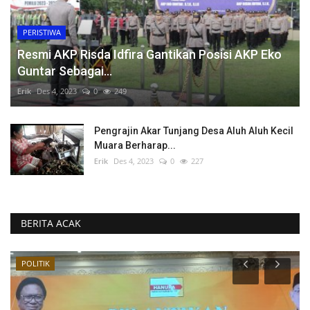
PERISTIWA
Resmi AKP Risda Idfira Gantikan Posisi AKP Eko
Guntar Sebagai...
Erik
Des 4, 2023
0
249
Pengrajin Akar Tunjang Desa Aluh Aluh Kecil
Muara Berharap...
Erik
Des 4, 2023
0
227
BERITA ACAK
POLITIK