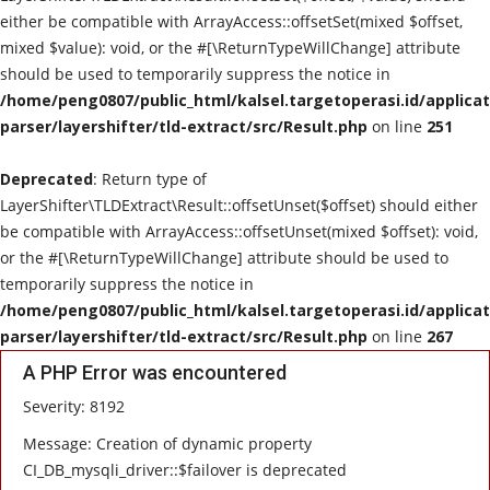
either be compatible with ArrayAccess::offsetSet(mixed $offset,
POLITIK
mixed $value): void, or the #[\ReturnTypeWillChange] attribute
should be used to temporarily suppress the notice in
WISATA
/home/peng0807/public_html/kalsel.targetoperasi.id/applicat
parser/layershifter/tld-extract/src/Result.php
on line
251
KULINER
Deprecated
: Return type of
LayerShifter\TLDExtract\Result::offsetUnset($offset) should either
TO CHANEL
be compatible with ArrayAccess::offsetUnset(mixed $offset): void,
or the #[\ReturnTypeWillChange] attribute should be used to
temporarily suppress the notice in
/home/peng0807/public_html/kalsel.targetoperasi.id/applicat
parser/layershifter/tld-extract/src/Result.php
on line
267
A PHP Error was encountered
Severity: 8192
Message: Creation of dynamic property
CI_DB_mysqli_driver::$failover is deprecated