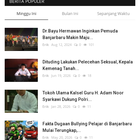
BERITA POPULER
Minggu Ini
Bulan Ini
Sepanjang Waktu
Dr.Bayu Hermawan Inginkan Pemuda
Banjarbaru Makin Maju...
Erik
Aug 12, 2024
0
101
Dituding Lakukan Pelecehan Seksual, Kepala
Kemenag Tanah...
Erik
Jun 19, 2026
0
18
Tokoh Ulama Kalsel Guru H. Adam Noor
Syarkawi Dukung Polri...
Erik
Jan 28, 2026
0
11
Fakta Dugaan Bullying Pelajar di Banjarbaru
Mulai Terungkap,...
Erik
May 20, 2026
0
11