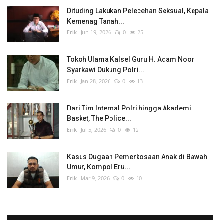
Dituding Lakukan Pelecehan Seksual, Kepala
Kemenag Tanah...
Erik
Jun 19, 2026
0
25
Tokoh Ulama Kalsel Guru H. Adam Noor
Syarkawi Dukung Polri...
Erik
Jan 28, 2026
0
13
Dari Tim Internal Polri hingga Akademi
Basket, The Police...
Erik
Jul 5, 2026
0
12
Kasus Dugaan Pemerkosaan Anak di Bawah
Umur, Kompol Eru...
Erik
Mar 9, 2026
0
10