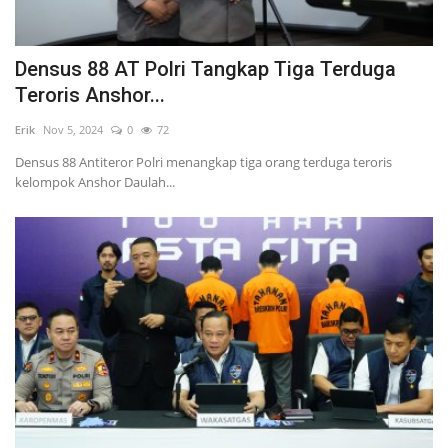
Densus 88 AT Polri Tangkap Tiga Terduga
Teroris Anshor...
Erik
Nov 5, 2024
0
72
Densus 88 Antiteror Polri menangkap tiga orang terduga teroris
kelompok Anshor Daulah...