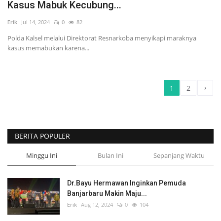
Kasus Mabuk Kecubung...
Erik
Jul 14, 2024
0
82
Polda Kalsel melalui Direktorat Resnarkoba menyikapi maraknya
kasus memabukan karena...
›
1
2
BERITA POPULER
Minggu Ini
Bulan Ini
Sepanjang Waktu
Dr.Bayu Hermawan Inginkan Pemuda
Banjarbaru Makin Maju...
Erik
Aug 12, 2024
0
104