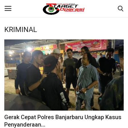
KRIMINAL
Login
Register
Home
Contact
BANJARMASIN
KRIMINAL
HUKUM
Gerak Cepat Polres Banjarbaru Ungkap Kasus
PERISTIWA
Penyanderaan...