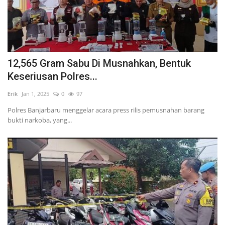
12,565 Gram Sabu Di Musnahkan, Bentuk
Keseriusan Polres...
Erik
Jan 1, 2025
0
97
Polres Banjarbaru menggelar acara press rilis pemusnahan barang
bukti narkoba, yang...