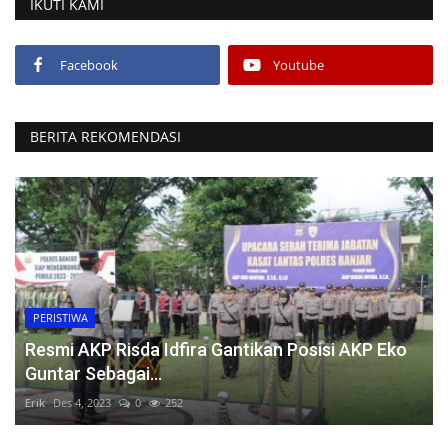
IKUTI KAMI
Facebook
Youtube
BERITA REKOMENDASI
PERISTIWA
Resmi AKP Risda Idfira Gantikan Posisi AKP Eko
Guntar Sebagai...
Erik
Des 4, 2023
0
252