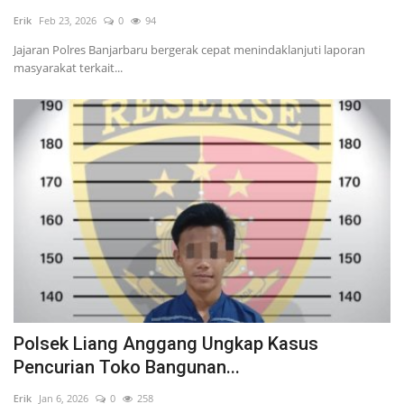
Erik
Feb 23, 2026
0
94
POLITIK
Jajaran Polres Banjarbaru bergerak cepat menindaklanjuti laporan
masyarakat terkait...
WISATA
KULINER
TO CHANEL
Polsek Liang Anggang Ungkap Kasus
Pencurian Toko Bangunan...
Erik
Jan 6, 2026
0
258