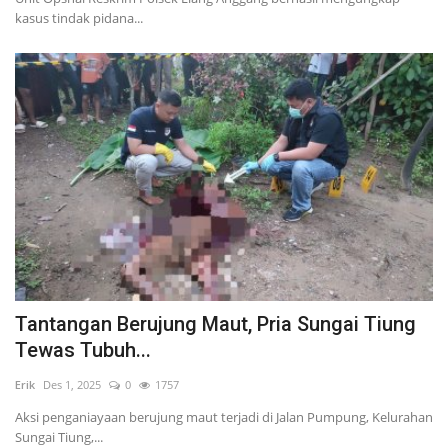
kasus tindak pidana...
Tantangan Berujung Maut, Pria Sungai Tiung
Tewas Tubuh...
Erik
Des 1, 2025
0
1757
Aksi penganiayaan berujung maut terjadi di Jalan Pumpung, Kelurahan
Sungai Tiung,...