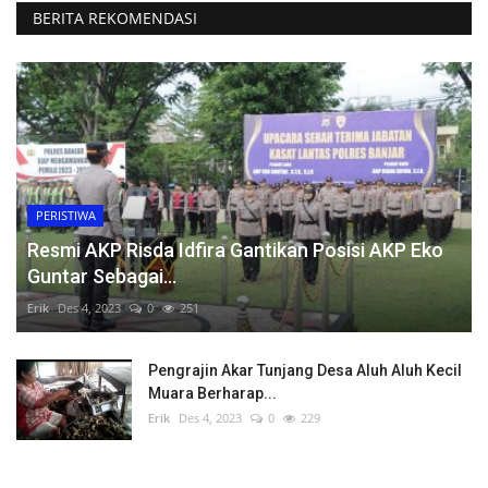
BERITA REKOMENDASI
PERISTIWA
Resmi AKP Risda Idfira Gantikan Posisi AKP Eko
Guntar Sebagai...
Erik
Des 4, 2023
0
251
Pengrajin Akar Tunjang Desa Aluh Aluh Kecil
Muara Berharap...
Erik
Des 4, 2023
0
229