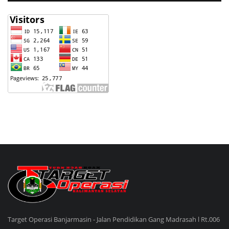
Target Operasi Banjarmasin - Jalan Pendidikan Gang Madrasah l Rt.006