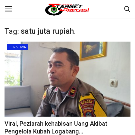
Tag:
satu juta rupiah.
Login
Register
PERISTIWA
Home
Contact
BANJARMASIN
KRIMINAL
HUKUM
Viral, Peziarah kehabisan Uang Akibat
PERISTIWA
Pengelola Kubah Logabang...