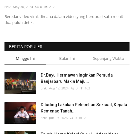
Erik
May 30, 2024
0
212
POLITIK
Beredar video viral, dimana dalam video yang berdurasi satu menit
dua puluh detik...
WISATA
KULINER
BERITA POPULER
TO CHANEL
Minggu Ini
Bulan Ini
Sepanjang Waktu
Dr.Bayu Hermawan Inginkan Pemuda
Banjarbaru Makin Maju...
Erik
Aug 12, 2024
0
103
Dituding Lakukan Pelecehan Seksual, Kepala
Kemenag Tanah...
Erik
Jun 19, 2026
0
20