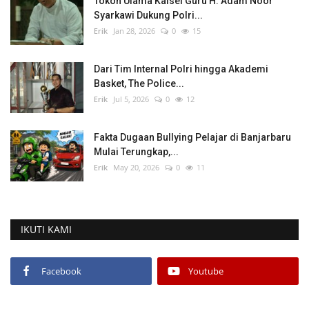
Tokoh Ulama Kalsel Guru H. Adam Noor
Syarkawi Dukung Polri...
Erik
Jan 28, 2026
0
15
Dari Tim Internal Polri hingga Akademi
Basket, The Police...
Erik
Jul 5, 2026
0
12
Fakta Dugaan Bullying Pelajar di Banjarbaru
Mulai Terungkap,...
Erik
May 20, 2026
0
11
IKUTI KAMI
Facebook
Youtube