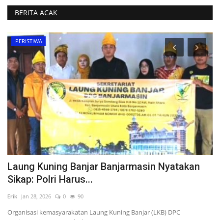
BERITA ACAK
PERISTIWA
o
Laung Kuning Banjar Banjarmasin Nyatakan
T
Sikap: Polri Harus...
R
Erik
Jan 28, 2026
0
90
Eri
Organisasi kemasyarakatan Laung Kuning Banjar (LKB) DPC
Up