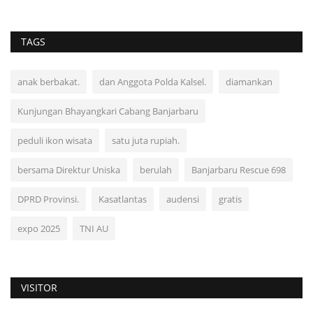
TAGS
anak berbakat.
dan Anggota Polda Kalsel.
diamankan
Kunjungan Bhayangkari Cabang Banjarbaru
peduli ikon wisata
satu juta rupiah.
bersama Direktur Uniska
berulah
Banjarbaru Rescue 698
DPRD Provinsi.
Kasatlantas
audensi
gratis
expo 2025
TNI AU
VISITOR