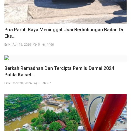
Pria Paruh Baya Meninggal Usai Berhubungan Badan Di
Eks...
Erik
Apr 18, 2026
0
1466
Berkah Ramadhan Dan Tercipta Pemilu Damai 2024
Polda Kalsel...
Erik
Mar 20, 2024
0
67