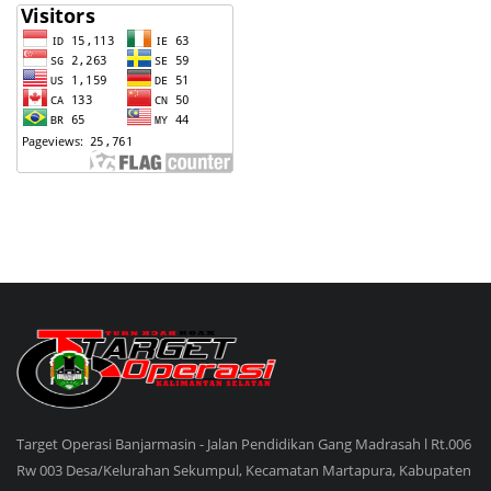
Target Operasi Banjarmasin - Jalan Pendidikan Gang Madrasah l Rt.006
Rw 003 Desa/Kelurahan Sekumpul, Kecamatan Martapura, Kabupaten