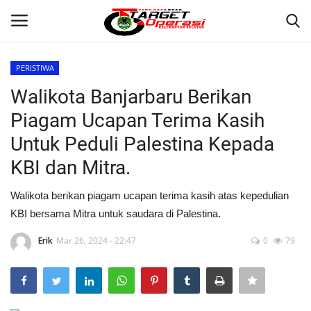
PERISTIWA
Login
Register
Walikota Banjarbaru Berikan
Piagam Ucapan Terima Kasih
Home
Untuk Peduli Palestina Kepada
Contact
KBI dan Mitra.
BANJARMASIN
Walikota berikan piagam ucapan terima kasih atas kepedulian
KBI bersama Mitra untuk saudara di Palestina.
KRIMINAL
Erik
Mar 26, 2024 - 22:47
0
79
HUKUM
PERISTIWA