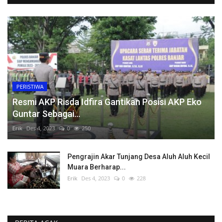
PERISTIWA
Resmi AKP Risda Idfira Gantikan Posisi AKP Eko
Guntar Sebagai...
Erik
Des 4, 2023
0
250
Pengrajin Akar Tunjang Desa Aluh Aluh Kecil
Muara Berharap...
Erik
Des 4, 2023
0
228