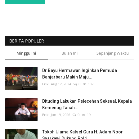
BERITA POPULER
Minggu Ini
Bulan Ini
Sepanjang Waktu
Dr.Bayu Hermawan Inginkan Pemuda
Banjarbaru Makin Maju...
Erik
Aug 12, 2024
0
102
Dituding Lakukan Pelecehan Seksual, Kepala
Kemenag Tanah...
Erik
Jun 19, 2026
0
19
Tokoh Ulama Kalsel Guru H. Adam Noor
Syarkawi Dukung Polri...