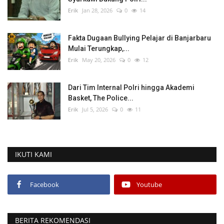
Erik
Jan 28, 2026
0
14
Fakta Dugaan Bullying Pelajar di Banjarbaru
Mulai Terungkap,...
Erik
May 20, 2026
0
12
Dari Tim Internal Polri hingga Akademi
Basket, The Police...
Erik
Jul 5, 2026
0
11
IKUTI KAMI
Facebook
Youtube
BERITA REKOMENDASI