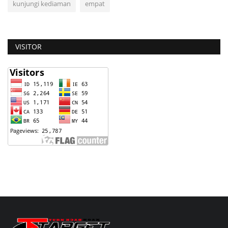
kunjungi kediaman
empat
VISITOR