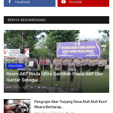
Facebook
Youtube
BERITA REKOMENDASI
PERISTIWA
Resmi AKP Risda Idfira Gantikan Posisi AKP Eko
Guntar Sebagai...
Erik
Des 4, 2023
0
251
Pengrajin Akar Tunjang Desa Aluh Aluh Kecil
Muara Berharap...
Erik
Des 4, 2023
0
229