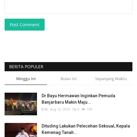
Post Comment
BERITA POPULER
Minggu Ini
Bulan Ini
Sepanjang Waktu
Dr.Bayu Hermawan Inginkan Pemuda
Banjarbaru Makin Maju...
Erik
Aug 12, 2024
0
104
Dituding Lakukan Pelecehan Seksual, Kepala
Kemenag Tanah...