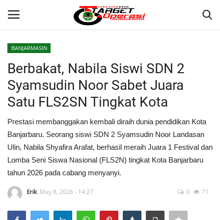
BANJARMASIN
Login
Register
Berbakat, Nabila Siswi SDN 2
Syamsudin Noor Sabet Juara
Home
Satu FLS2SN Tingkat Kota
Contact
Prestasi membanggakan kembali diraih dunia pendidikan Kota
Banjarbaru. Seorang siswi SDN 2 Syamsudin Noor Landasan
BANJARMASIN
Ulin, Nabila Shyafira Arafat, berhasil meraih Juara 1 Festival dan
Lomba Seni Siswa Nasional (FLS2N) tingkat Kota Banjarbaru
KRIMINAL
tahun 2026 pada cabang menyanyi.
HUKUM
Erik
May 8, 2026 - 14:27
0
71
PERISTIWA