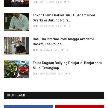
Erik
Jun 19, 2026
0
22
Tokoh Ulama Kalsel Guru H. Adam Noor
Syarkawi Dukung Polri...
Erik
Jan 28, 2026
0
15
Dari Tim Internal Polri hingga Akademi
Basket, The Police...
Erik
Jul 5, 2026
0
12
Fakta Dugaan Bullying Pelajar di Banjarbaru
Mulai Terungkap,...
Erik
May 20, 2026
0
11
IKUTI KAMI