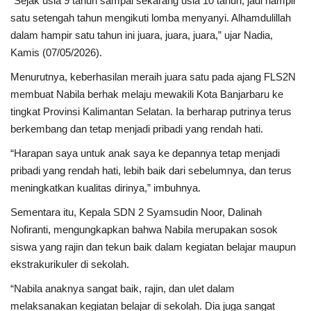
“Sejak usia 9 tahun sampai sekarang usia 10 tahun, jadi hampir
satu setengah tahun mengikuti lomba menyanyi. Alhamdulillah
dalam hampir satu tahun ini juara, juara, juara,” ujar Nadia,
Kamis (07/05/2026).
Menurutnya, keberhasilan meraih juara satu pada ajang FLS2N
membuat Nabila berhak melaju mewakili Kota Banjarbaru ke
tingkat Provinsi Kalimantan Selatan. Ia berharap putrinya terus
berkembang dan tetap menjadi pribadi yang rendah hati.
“Harapan saya untuk anak saya ke depannya tetap menjadi
pribadi yang rendah hati, lebih baik dari sebelumnya, dan terus
meningkatkan kualitas dirinya,” imbuhnya.
Sementara itu, Kepala SDN 2 Syamsudin Noor, Dalinah
Nofiranti, mengungkapkan bahwa Nabila merupakan sosok
siswa yang rajin dan tekun baik dalam kegiatan belajar maupun
ekstrakurikuler di sekolah.
“Nabila anaknya sangat baik, rajin, dan ulet dalam
melaksanakan kegiatan belajar di sekolah. Dia juga sangat