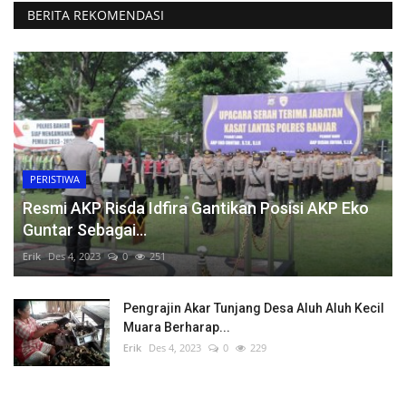
BERITA REKOMENDASI
PERISTIWA
Resmi AKP Risda Idfira Gantikan Posisi AKP Eko
Guntar Sebagai...
Erik
Des 4, 2023
0
251
Pengrajin Akar Tunjang Desa Aluh Aluh Kecil
Muara Berharap...
Erik
Des 4, 2023
0
229