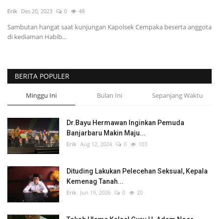
Erik
Des 20, 2023
0
49
POLITIK
Sambutan hangat saat kunjungan Kapolsek Cempaka beserta anggota
di kediaman Habib...
WISATA
KULINER
BERITA POPULER
TO CHANEL
Minggu Ini
Bulan Ini
Sepanjang Waktu
Dr.Bayu Hermawan Inginkan Pemuda
Banjarbaru Makin Maju...
Erik
Aug 12, 2024
0
103
Dituding Lakukan Pelecehan Seksual, Kepala
Kemenag Tanah...
Erik
Jun 19, 2026
0
20