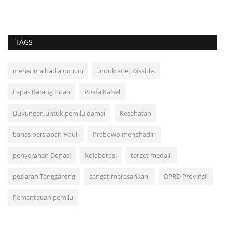
temuan orang meninggal...
TAGS
menerima hadia umroh
untuk atlet Disable.
Lapas Karang Intan
Polda Kalsel
Dukungan untuk pemilu damai
Kesehatan
bahas persiapan Haul.
Prabowo menghadiri
penyerahan Donasi
Kolaborasi
target medali.
peziarah Tenggarong
sangat meresahkan.
DPRD Provinsi.
Pemantauan pemilu