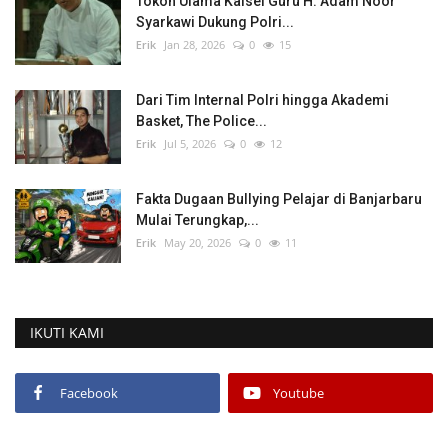
Tokoh Ulama Kalsel Guru H. Adam Noor
Syarkawi Dukung Polri...
Erik
Jan 28, 2026
0
15
Dari Tim Internal Polri hingga Akademi
Basket, The Police...
Erik
Jul 5, 2026
0
12
Fakta Dugaan Bullying Pelajar di Banjarbaru
Mulai Terungkap,...
Erik
May 20, 2026
0
11
IKUTI KAMI
Facebook
Youtube