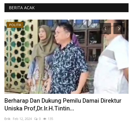
BERITA ACAK
PERISTIWA
ektur
Pria Paruh Baya Meninggal Usai Berhubu
Badan Di Eks...
Erik
Apr 18, 2026
0
1467
Polsek Liang Anggang Mendapatkan laporan masyarakat terkait