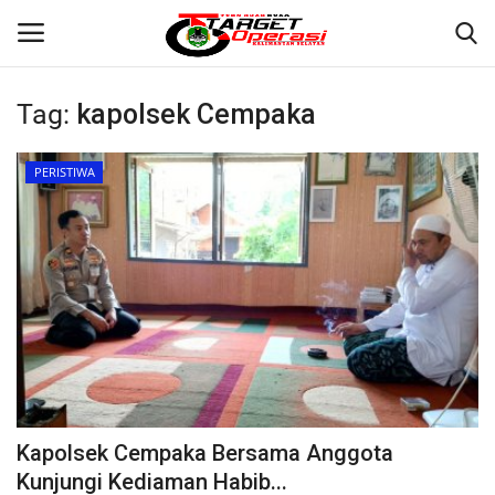
Tag:
kapolsek Cempaka
Login
Register
PERISTIWA
Home
Contact
BANJARMASIN
KRIMINAL
HUKUM
Kapolsek Cempaka Bersama Anggota
PERISTIWA
Kunjungi Kediaman Habib...