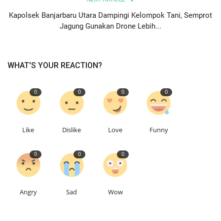
Kapolsek Banjarbaru Utara Dampingi Kelompok Tani, Semprot
Jagung Gunakan Drone Lebih...
WHAT'S YOUR REACTION?
0
0
0
0
Like
Dislike
Love
Funny
0
0
0
Angry
Sad
Wow