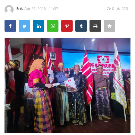
Erik
Apr 27, 2026 - 11:37
0
223
POLITIK
WISATA
KULINER
TO CHANEL