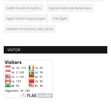
Habib Husein Al Aydrus.
inginkan pemuda Banjarbaru
cegah inflasi harga pangan.
Pak Ogah
rayakan Anniversary satu tahun
VISITOR