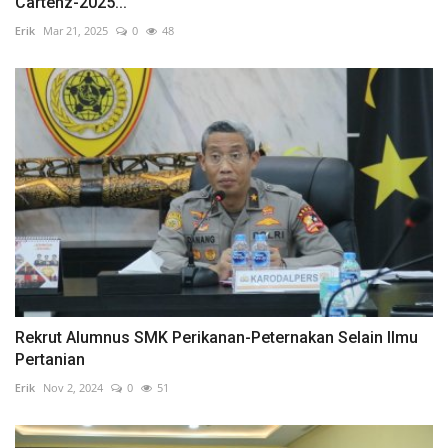
Cartenz-2025...
Erik
Mar 21, 2025
0
48
Rekrut Alumnus SMK Perikanan-Peternakan Selain Ilmu
Pertanian
Erik
Nov 2, 2024
0
51