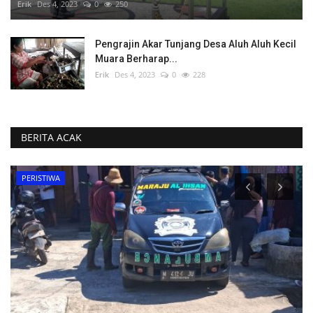
Erik
Des 4, 2023
0
250
Pengrajin Akar Tunjang Desa Aluh Aluh Kecil
Muara Berharap...
Erik
Des 4, 2023
0
228
BERITA ACAK
PERISTIWA