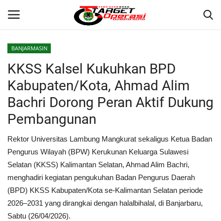
BANJARMASIN
Login
Register
KKSS Kalsel Kukuhkan BPD
Kabupaten/Kota, Ahmad Alim
Home
Bachri Dorong Peran Aktif Dukung
Contact
Pembangunan
BANJARMASIN
Rektor Universitas Lambung Mangkurat sekaligus Ketua Badan
Pengurus Wilayah (BPW) Kerukunan Keluarga Sulawesi
KRIMINAL
Selatan (KKSS) Kalimantan Selatan, Ahmad Alim Bachri,
menghadiri kegiatan pengukuhan Badan Pengurus Daerah
HUKUM
(BPD) KKSS Kabupaten/Kota se-Kalimantan Selatan periode
2026–2031 yang dirangkai dengan halalbihalal, di Banjarbaru,
PERISTIWA
Sabtu (26/04/2026).