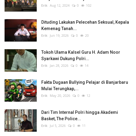
Erik
Aug 12, 2024
0
102
Dituding Lakukan Pelecehan Seksual, Kepala
Kemenag Tanah...
Erik
Jun 19, 2026
0
20
Tokoh Ulama Kalsel Guru H. Adam Noor
Syarkawi Dukung Polri...
Erik
Jan 28, 2026
0
14
Fakta Dugaan Bullying Pelajar di Banjarbaru
Mulai Terungkap,...
Erik
May 20, 2026
0
12
Dari Tim Internal Polri hingga Akademi
Basket, The Police...
Erik
Jul 5, 2026
0
11