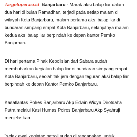
Targetoperasi.id
Banjarbaru
- Marak aksi balap liar dalam
POLITIK
dua hari di bulan Ramadhan, terjadi pada setiap malam di
wilayah Kota Banjarbaru, malam pertama aksi balap liar di
WISATA
bundaran simpang empat Kota Banjarbaru, selanjutnya malam
kedua aksi balap liar berpindah ke depan kantor Pemko
KULINER
Banjarbaru.
TO CHANEL
Di hari pertama Pihak Kepolisian dari Sabara sudah
membubarkan kegiatan balap liar di bundaran simpang empat
Kota Banjarbaru, seolah tak jera dengan teguran aksi balap liar
berpindah ke depan Kantor Pemko Banjarbaru.
Kasatlantas Polres Banjarbaru Akp Edwin Widya Dirotsaha
Putra melalui Kasi Humas Polres Banjarbaru Akp Syahruji
menjelaskan.
"sejak awal kegiatan patroli sudah di rencanakan, untuk