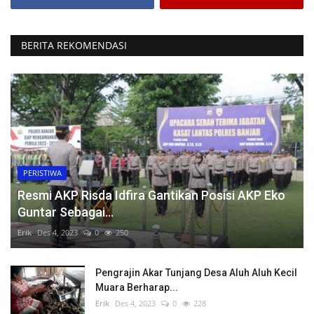
BERITA REKOMENDASI
PERISTIWA
Resmi AKP Risda Idfira Gantikan Posisi AKP Eko
Guntar Sebagai...
Erik
Des 4, 2023
0
250
Pengrajin Akar Tunjang Desa Aluh Aluh Kecil
Muara Berharap...
Erik
Des 4, 2023
0
228