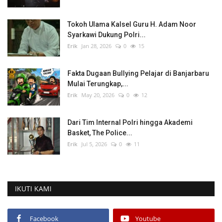
Tokoh Ulama Kalsel Guru H. Adam Noor
Syarkawi Dukung Polri...
Erik
Jan 28, 2026
0
15
Fakta Dugaan Bullying Pelajar di Banjarbaru
Mulai Terungkap,...
Erik
May 20, 2026
0
12
Dari Tim Internal Polri hingga Akademi
Basket, The Police...
Erik
Jul 5, 2026
0
11
IKUTI KAMI
Facebook
Youtube