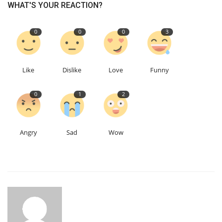
WHAT'S YOUR REACTION?
0
0
0
3
Like
Dislike
Love
Funny
0
1
2
Angry
Sad
Wow