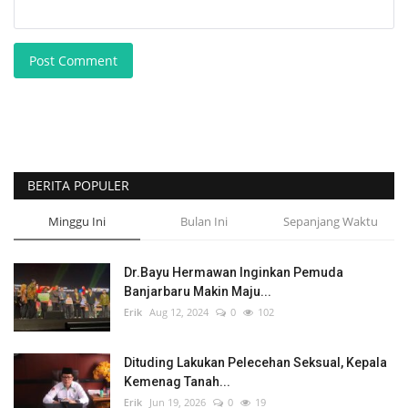
Post Comment
BERITA POPULER
Minggu Ini
Bulan Ini
Sepanjang Waktu
Dr.Bayu Hermawan Inginkan Pemuda
Banjarbaru Makin Maju...
Erik
Aug 12, 2024
0
102
Dituding Lakukan Pelecehan Seksual, Kepala
Kemenag Tanah...
Erik
Jun 19, 2026
0
19