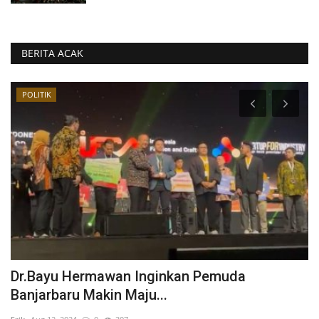
BERITA ACAK
POLITIK
,
Dr.Bayu Hermawan Inginkan Pemuda
S
Banjarbaru Makin Maju...
P