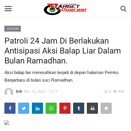
HUKUM
Login
Register
Patroli 24 Jam Di Berlakukan
Antisipasi Aksi Balap Liar Dalam
Home
Bulan Ramadhan.
Contact
Aksi balap liar meresahkan terjadi di depan halaman Pemko
Banjarbaru di bulan suci Ramadhan.
BANJARMASIN
Erik
Mar 13, 2024 - 12:17
0
846
KRIMINAL
HUKUM
PERISTIWA