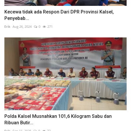
Kecewa tidak ada Respon Dari DPR Provinsi Kalsel,
Penyebab...
Erik
Aug 26, 2024
0
271
Polda Kalsel Musnahkan 101,6 Kilogram Sabu dan
Ribuan Butir...
Erik
Sep 11, 2025
0
72