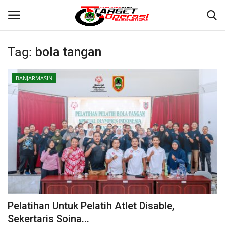
Tag:
bola tangan
Login
Register
BANJARMASIN
Home
Contact
BANJARMASIN
KRIMINAL
HUKUM
Pelatihan Untuk Pelatih Atlet Disable,
PERISTIWA
Sekertaris Soina...