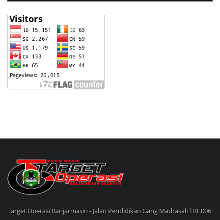
Target Operasi Banjarmasin - Jalan Pendidikan Gang Madrasah l Rt.006