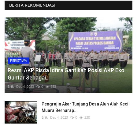
BERITA REKOMENDASI
PERISTIWA
Resmi AKP Risda Idfira Gantikan Posisi AKP Eko
Guntar Sebagai...
Erik
Des 4, 2023
0
253
Pengrajin Akar Tunjang Desa Aluh Aluh Kecil
Muara Berharap...
Erik
Des 4, 2023
0
230