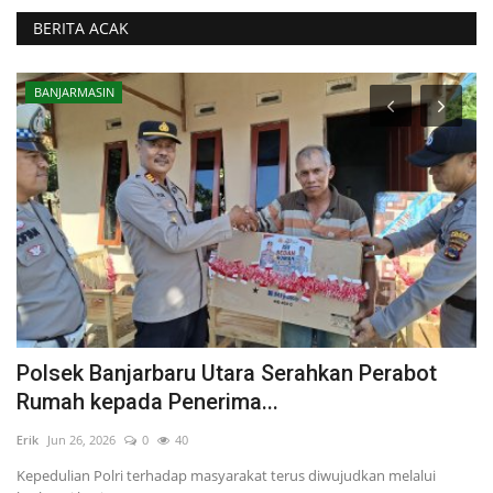
BERITA ACAK
BANJARMASIN
Polsek Banjarbaru Utara Serahkan Perabot
L
Rumah kepada Penerima...
S
Erik
Jun 26, 2026
0
40
Eri
Kepedulian Polri terhadap masyarakat terus diwujudkan melalui
Or