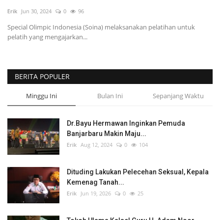
Erik
Jun 30, 2024
0
96
POLITIK
Special Olimpic Indonesia (Soina) melaksanakan pelatihan untuk
pelatih yang mengajarkan...
WISATA
KULINER
BERITA POPULER
TO CHANEL
Minggu Ini
Bulan Ini
Sepanjang Waktu
Dr.Bayu Hermawan Inginkan Pemuda
Banjarbaru Makin Maju...
Erik
Aug 12, 2024
0
104
Dituding Lakukan Pelecehan Seksual, Kepala
Kemenag Tanah...
Erik
Jun 19, 2026
0
25