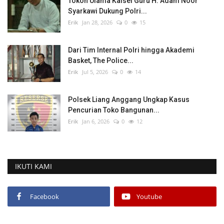
Tokoh Ulama Kalsel Guru H. Adam Noor
Syarkawi Dukung Polri...
Erik
Jan 28, 2026
0
15
Dari Tim Internal Polri hingga Akademi
Basket, The Police...
Erik
Jul 5, 2026
0
14
Polsek Liang Anggang Ungkap Kasus
Pencurian Toko Bangunan...
Erik
Jan 6, 2026
0
12
IKUTI KAMI
Facebook
Youtube