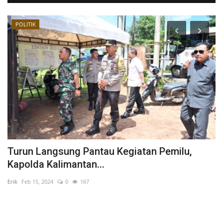
POLITIK
Turun Langsung Pantau Kegiatan Pemilu,
M
Kapolda Kalimantan...
S
Erik
Feb 15, 2024
0
167
Eri
da
Pe
hu