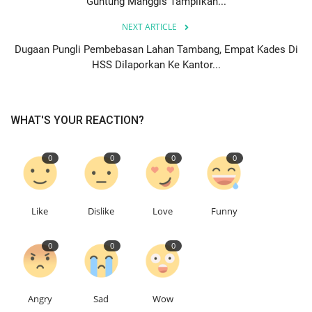
Guntung Manggis Tampilkan...
NEXT ARTICLE
Dugaan Pungli Pembebasan Lahan Tambang, Empat Kades Di
HSS Dilaporkan Ke Kantor...
WHAT'S YOUR REACTION?
0
0
0
0
Like
Dislike
Love
Funny
0
0
0
Angry
Sad
Wow