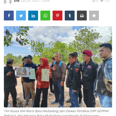
Erik
Oct 29, 2025 - 23:04
0
121
POLITIK
WISATA
KULINER
TO CHANEL
Tim Kuasa Ahli Waris Baso Muhadong dari Dewan Pembina DPP GEPPAK
Rabiatul, dan keluarga Baso Muhadong saat berada di lahan yang