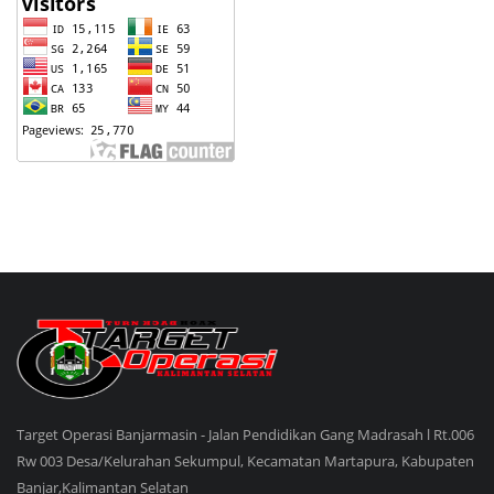
Target Operasi Banjarmasin - Jalan Pendidikan Gang Madrasah l Rt.006
Rw 003 Desa/Kelurahan Sekumpul, Kecamatan Martapura, Kabupaten
Banjar,Kalimantan Selatan