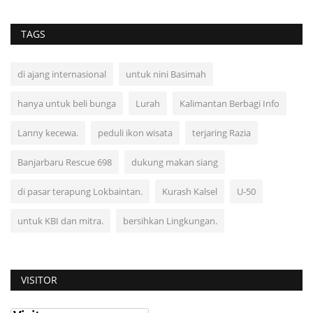
TAGS
di ajang internasional
untuk nini Basimah
hanya untuk beli bunga
Lurah
Kalimantan Berbagi Info
Lanny kecewa.
peduli ikon wisata
terjaring Razia
Banjarbaru Rescue 698
dukung makan siang
di pasar terapung Lokbaintan.
Kurash Kalsel
U-50
untuk KBI dan mitra.
bersihkan Lingkungan.
VISITOR