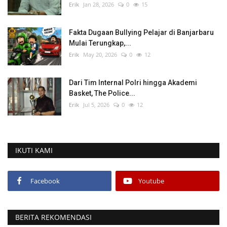
Erik
Jan 28, 2026
0
15
Fakta Dugaan Bullying Pelajar di Banjarbaru
Mulai Terungkap,...
Erik
May 20, 2026
0
12
Dari Tim Internal Polri hingga Akademi
Basket, The Police...
Erik
Jul 5, 2026
0
12
IKUTI KAMI
Facebook
Youtube
BERITA REKOMENDASI