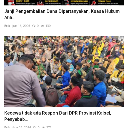
Janji Pengembalian Dana Dipertanyakan, Kuasa Hukum
Ahli...
Erik
Jun 16, 2026
0
130
Kecewa tidak ada Respon Dari DPR Provinsi Kalsel,
Penyebab...
Erik
Aug 26, 2024
0
271