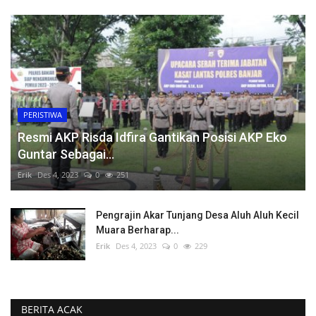
PERISTIWA
Resmi AKP Risda Idfira Gantikan Posisi AKP Eko
Guntar Sebagai...
Erik
Des 4, 2023
0
251
Pengrajin Akar Tunjang Desa Aluh Aluh Kecil
Muara Berharap...
Erik
Des 4, 2023
0
229
BERITA ACAK