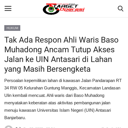
HUKUM
Login
Register
Tak Ada Respon Ahli Waris Baso
Muhadong Ancam Tutup Akses
Home
Jalan ke UIN Antasari di Lahan
Contact
yang Masih Bersengketa
BANJARMASIN
Persoalan kepemilikan lahan di kawasan Jalan Pandarapan RT
34 RW 05 Kelurahan Guntung Manggis, Kecamatan Landasan
KRIMINAL
Ulin kembali mencuat. Ahli waris dari Baso Muhadong
menyatakan keberatan atas aktivitas pembangunan jalan
HUKUM
menuju kawasan Universitas Islam Negeri (UIN) Antasari
Banjarbaru.
PERISTIWA