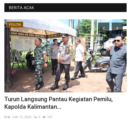
BERITA ACAK
POLITIK
t,
Turun Langsung Pantau Kegiatan Pemilu,
P
Kapolda Kalimantan...
P
Erik
Feb 15, 2024
0
167
Eri
Da