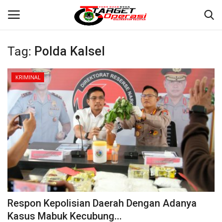
Tag:
Polda Kalsel
Login
Register
KRIMINAL
Home
Contact
BANJARMASIN
KRIMINAL
HUKUM
Respon Kepolisian Daerah Dengan Adanya
PERISTIWA
Kasus Mabuk Kecubung...