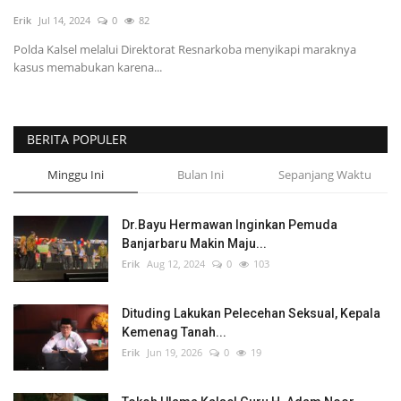
Erik
Jul 14, 2024
0
82
POLITIK
Polda Kalsel melalui Direktorat Resnarkoba menyikapi maraknya
kasus memabukan karena...
WISATA
KULINER
BERITA POPULER
TO CHANEL
Minggu Ini
Bulan Ini
Sepanjang Waktu
Dr.Bayu Hermawan Inginkan Pemuda
Banjarbaru Makin Maju...
Erik
Aug 12, 2024
0
103
Dituding Lakukan Pelecehan Seksual, Kepala
Kemenag Tanah...
Erik
Jun 19, 2026
0
19