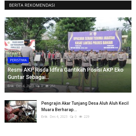
BERITA REKOMENDASI
PERISTIWA
Resmi AKP Risda Idfira Gantikan Posisi AKP Eko
Guntar Sebagai...
Erik
Des 4, 2023
0
251
Pengrajin Akar Tunjang Desa Aluh Aluh Kecil
Muara Berharap...
Erik
Des 4, 2023
0
229