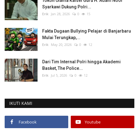
Tokoh Ulama Kalsel Guru H. Adam Noor
Syarkawi Dukung Polri...
Erik
Jan 28, 2026
0
15
Fakta Dugaan Bullying Pelajar di Banjarbaru
Mulai Terungkap,...
Erik
May 20, 2026
0
12
Dari Tim Internal Polri hingga Akademi
Basket, The Police...
Erik
Jul 5, 2026
0
12
IKUTI KAMI
Facebook
Youtube