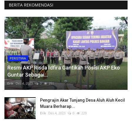
BERITA REKOMENDASI
PERISTIWA
Resmi AKP Risda Idfira Gantikan Posisi AKP Eko
Guntar Sebagai...
Erik
Des 4, 2023
0
251
Pengrajin Akar Tunjang Desa Aluh Aluh Kecil
Muara Berharap...
Erik
Des 4, 2023
0
229