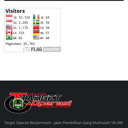
Target Operasi Banjarmasin - Jalan Pendidikan Gang Madrasah l Rt.006