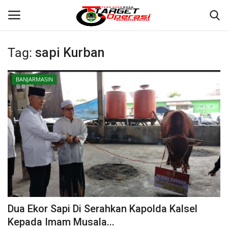
Tag:
sapi Kurban
Login
Register
BANJARMASIN
Home
Contact
BANJARMASIN
KRIMINAL
HUKUM
Dua Ekor Sapi Di Serahkan Kapolda Kalsel
PERISTIWA
Kepada Imam Musala...