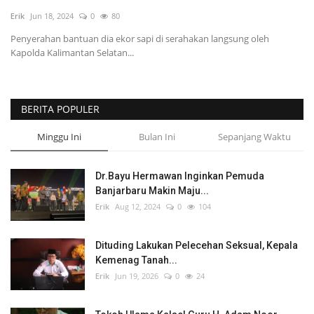
Erik
Jun 18, 2024
0
80
POLITIK
Penyerahan bantuan dia ekor sapi di serahakan langsung oleh
Kapolda Kalimantan Selatan...
WISATA
KULINER
BERITA POPULER
TO CHANEL
Minggu Ini
Bulan Ini
Sepanjang Waktu
Dr.Bayu Hermawan Inginkan Pemuda
Banjarbaru Makin Maju...
Erik
Aug 12, 2024
0
104
Dituding Lakukan Pelecehan Seksual, Kepala
Kemenag Tanah...
Erik
Jun 19, 2026
0
24