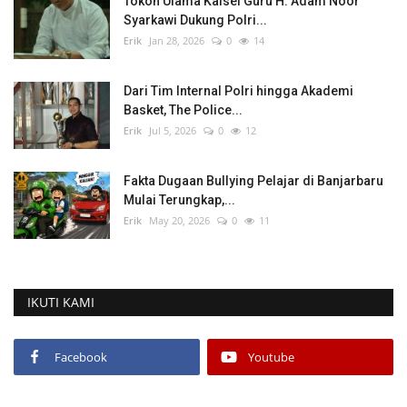
Tokoh Ulama Kalsel Guru H. Adam Noor
Syarkawi Dukung Polri...
Erik
Jan 28, 2026
0
14
Dari Tim Internal Polri hingga Akademi
Basket, The Police...
Erik
Jul 5, 2026
0
12
Fakta Dugaan Bullying Pelajar di Banjarbaru
Mulai Terungkap,...
Erik
May 20, 2026
0
11
IKUTI KAMI
Facebook
Youtube