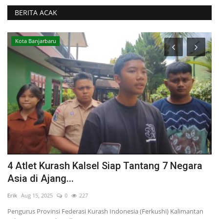
BERITA ACAK
Kota Banjarbaru
4 Atlet Kurash Kalsel Siap Tantang 7 Negara
M
Asia di Ajang...
S
Erik
Aug 15, 2025
0
227
Eri
Pengurus Provinsi Federasi Kurash Indonesia (Ferkushi) Kalimantan
Pe