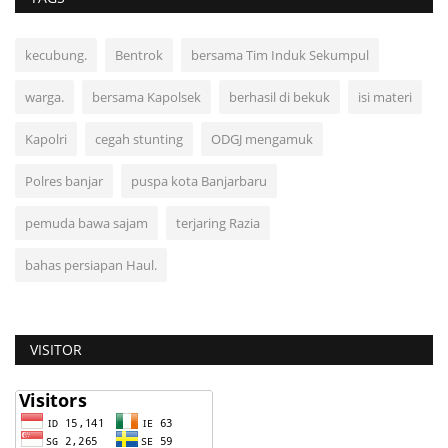
kecubung.
Bentrok
bersama Tim Induk Sekumpul
warga.
bersama Kapolsek
berhasil di bekuk
isi materi
Kapolri
cegah stunting
ODGJ mengamuk
Polres banjar
puspa kota Banjarbaru
pemuda bawa sajam
terjaring Razia
bahas persiapan Haul.
VISITOR