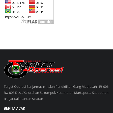
Target Operasi Banjarmasin - Jalan Pendidikan Gang Madrasah l Rt.006
Rw 003 Desa/Kelurahan Sekumpul, Kecamatan Martapura, Kabupaten
Banjar,Kalimantan Selatan
BERITA ACAK