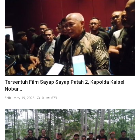
Tersentuh Film Sayap Sayap Patah 2, Kapolda Kalsel
Nobar...
Erik
May 19, 2025
0
673