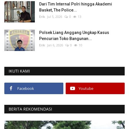
Dari Tim Internal Polri hingga Akademi
Basket, The Police...
Erik
Jul 5, 2026
0
13
Polsek Liang Anggang Ungkap Kasus
Pencurian Toko Bangunan...
Erik
Jan 6, 2026
0
10
IKUTI KAMI
Facebook
Youtube
BERITA REKOMENDASI