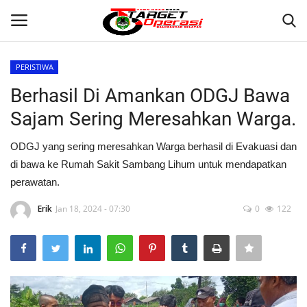
PERISTIWA
Login
Register
Berhasil Di Amankan ODGJ Bawa
Sajam Sering Meresahkan Warga.
Home
ODGJ yang sering meresahkan Warga berhasil di Evakuasi dan
Contact
di bawa ke Rumah Sakit Sambang Lihum untuk mendapatkan
perawatan.
BANJARMASIN
Erik
Jan 18, 2024 - 07:30
0
122
KRIMINAL
HUKUM
PERISTIWA