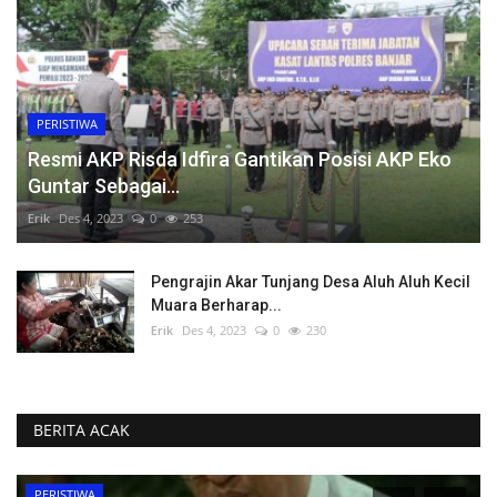
PERISTIWA
Resmi AKP Risda Idfira Gantikan Posisi AKP Eko
Guntar Sebagai...
Erik
Des 4, 2023
0
253
Pengrajin Akar Tunjang Desa Aluh Aluh Kecil
Muara Berharap...
Erik
Des 4, 2023
0
230
BERITA ACAK
BANJARMASIN