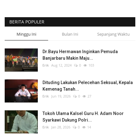
BERITA POPULER
Minggu Ini
Bulan Ini
Sepanjang Waktu
Dr.Bayu Hermawan Inginkan Pemuda
Banjarbaru Makin Maju...
Erik
Aug 12, 2024
0
103
Dituding Lakukan Pelecehan Seksual, Kepala
Kemenag Tanah...
Erik
Jun 19, 2026
0
27
Tokoh Ulama Kalsel Guru H. Adam Noor
Syarkawi Dukung Polri...
Erik
Jan 28, 2026
0
14