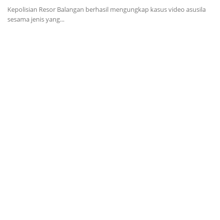
an
Kepolisian Resor Balangan berhasil mengungkap kasus video asusila
Ak
sesama jenis yang...
Su