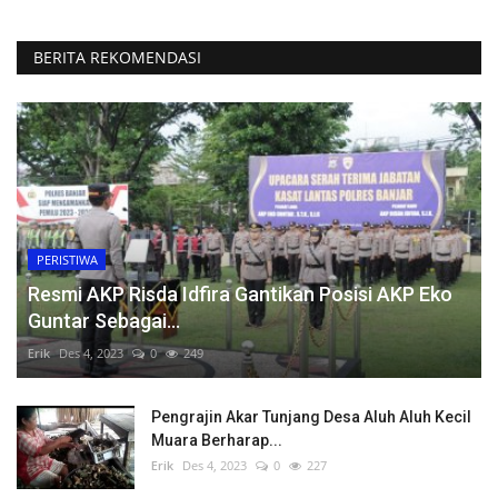
BERITA REKOMENDASI
PERISTIWA
Resmi AKP Risda Idfira Gantikan Posisi AKP Eko
Guntar Sebagai...
Erik
Des 4, 2023
0
249
Pengrajin Akar Tunjang Desa Aluh Aluh Kecil
Muara Berharap...
Erik
Des 4, 2023
0
227