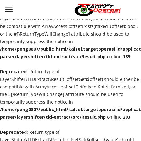
Deprecated
: Return type of
LayerShifter\TLDExtract\Result::offsetExists($offset) should either
be compatible with ArrayAccess::offsetExists(mixed $offset): bool,
or the #[\ReturnTypeWillChange] attribute should be used to
Login
Register
temporarily suppress the notice in
/home/peng0807/public_html/kalsel.targetoperasi.id/applicat
Home
parser/layershifter/tld-extract/src/Result.php
on line
189
Deprecated
Contact
: Return type of
LayerShifter\TLDExtract\Result::offsetGet($offset) should either be
compatible with ArrayAccess::offsetGet(mixed $offset): mixed, or
BANJARMASIN
the #[\ReturnTypeWillChange] attribute should be used to
temporarily suppress the notice in
KRIMINAL
/home/peng0807/public_html/kalsel.targetoperasi.id/applicat
parser/layershifter/tld-extract/src/Result.php
on line
203
HUKUM
Deprecated
: Return type of
PERISTIWA
LayerShifter\TLDExtract\Result::offsetSet($offset, $value) should