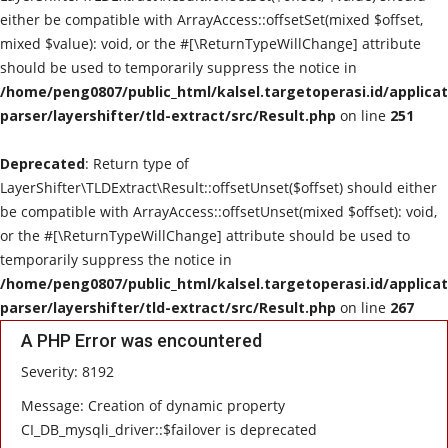
either be compatible with ArrayAccess::offsetSet(mixed $offset,
POLITIK
mixed $value): void, or the #[\ReturnTypeWillChange] attribute
should be used to temporarily suppress the notice in
WISATA
/home/peng0807/public_html/kalsel.targetoperasi.id/applicat
parser/layershifter/tld-extract/src/Result.php
on line
251
KULINER
Deprecated
: Return type of
LayerShifter\TLDExtract\Result::offsetUnset($offset) should either
TO CHANEL
be compatible with ArrayAccess::offsetUnset(mixed $offset): void,
or the #[\ReturnTypeWillChange] attribute should be used to
temporarily suppress the notice in
/home/peng0807/public_html/kalsel.targetoperasi.id/applicat
parser/layershifter/tld-extract/src/Result.php
on line
267
A PHP Error was encountered
Severity: 8192
Message: Creation of dynamic property
CI_DB_mysqli_driver::$failover is deprecated