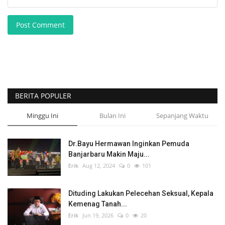
Post Comment
BERITA POPULER
Minggu Ini
Bulan Ini
Sepanjang Waktu
Dr.Bayu Hermawan Inginkan Pemuda
Banjarbaru Makin Maju...
Erik
Aug 12, 2024
0
101
Dituding Lakukan Pelecehan Seksual, Kepala
Kemenag Tanah...
Erik
Jun 19, 2026
0
20