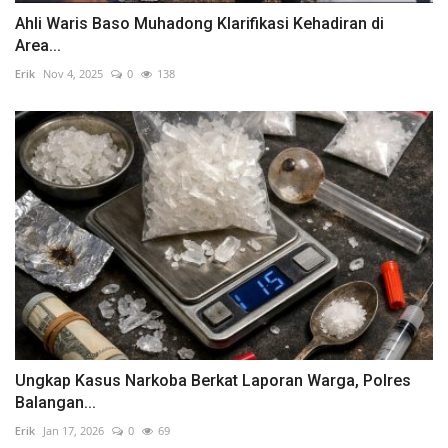
Ahli Waris Baso Muhadong Klarifikasi Kehadiran di
Area...
Erik
Nov 4, 2025
0
138
Ungkap Kasus Narkoba Berkat Laporan Warga, Polres
Balangan...
Erik
Jan 17, 2026
0
69