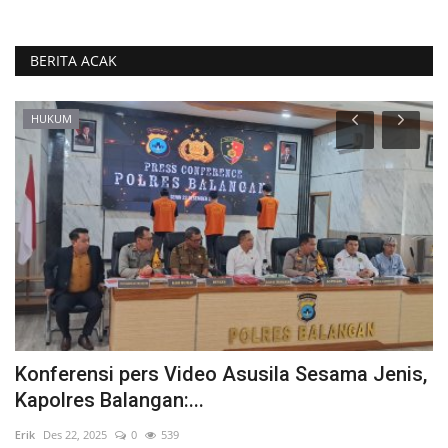
BERITA ACAK
HUKUM
Konferensi pers Video Asusila Sesama Jenis,
T
Kapolres Balangan:...
T
Erik
Des 22, 2025
0
539
Eri