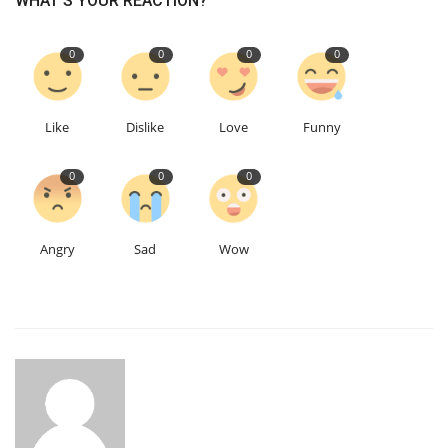
WHAT'S YOUR REACTION?
0
0
0
0
Like
Dislike
Love
Funny
0
0
0
Angry
Sad
Wow