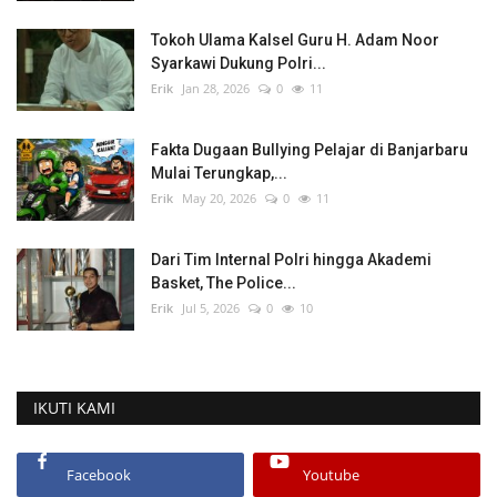
Tokoh Ulama Kalsel Guru H. Adam Noor
Syarkawi Dukung Polri...
Erik
Jan 28, 2026
0
11
Fakta Dugaan Bullying Pelajar di Banjarbaru
Mulai Terungkap,...
Erik
May 20, 2026
0
11
Dari Tim Internal Polri hingga Akademi
Basket, The Police...
Erik
Jul 5, 2026
0
10
IKUTI KAMI
Facebook
Youtube