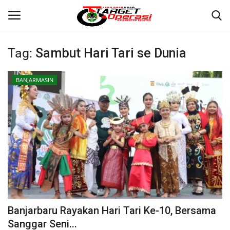
Tag:
Sambut Hari Tari se Dunia
Login
Register
BANJARMASIN
Home
Contact
BANJARMASIN
KRIMINAL
HUKUM
Banjarbaru Rayakan Hari Tari Ke-10, Bersama
PERISTIWA
Sanggar Seni...