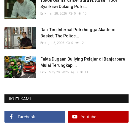
Tokoh Ulama Kalsel Guru H. Adam Noor
Syarkawi Dukung Polri...
Erik
Jan 28, 2026
0
15
Dari Tim Internal Polri hingga Akademi
Basket, The Police...
Erik
Jul 5, 2026
0
12
Fakta Dugaan Bullying Pelajar di Banjarbaru
Mulai Terungkap,...
Erik
May 20, 2026
0
11
IKUTI KAMI
Facebook
Youtube