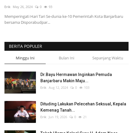
Erik
May 26, 2024
0
93
POLITIK
Memperingati Hari Tari Se-dunia ke-10 Pemerintah Kota Banjarbaru
bersama Disporabudpar...
WISATA
KULINER
BERITA POPULER
TO CHANEL
Minggu Ini
Bulan Ini
Sepanjang Waktu
Dr.Bayu Hermawan Inginkan Pemuda
Banjarbaru Makin Maju...
Erik
Aug 12, 2024
0
103
Dituding Lakukan Pelecehan Seksual, Kepala
Kemenag Tanah...
Erik
Jun 19, 2026
0
21