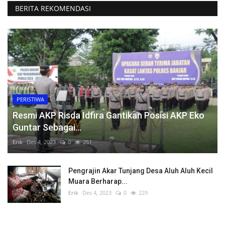
BERITA REKOMENDASI
PERISTIWA
Resmi AKP Risda Idfira Gantikan Posisi AKP Eko
Guntar Sebagai...
Erik
Des 4, 2023
0
251
Pengrajin Akar Tunjang Desa Aluh Aluh Kecil
Muara Berharap...
Erik
Des 4, 2023
0
229