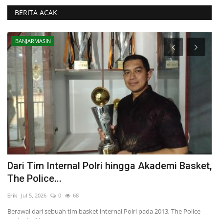
BERITA ACAK
BANJARMASIN
Dari Tim Internal Polri hingga Akademi Basket,
T
The Police...
R
Erik
Jul 5, 2026
0
68
Eri
Berawal dari sebuah tim basket internal Polri pada 2013, The Police
Up